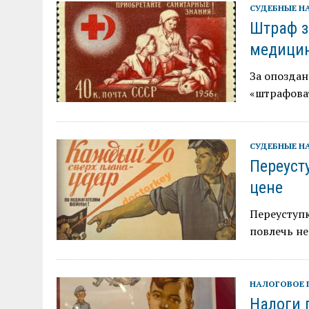
СУДЕБНЫЕ Н
Штраф з
медицин
За опоздан
«штрафова
СУДЕБНЫЕ Н
Переуст
цене
Переуступ
повлечь не
НАЛОГОВОЕ 
Налоги 