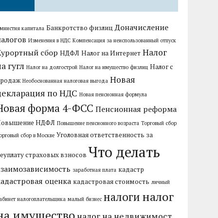
Доначисление
Банкротство физлиц
мнистия капитала
налогов
Изменения в НДС
Компенсация за неиспользованный отпуск
Налог
Курортный сбор
НДФЛ
Налог на Интернет
на гугл
Налог с
Налог на долгострой
Налог на имущество физлиц
Новая
продаж
Необоснованная налоговая выгода
декларация по НДС
Новая пенсионная формула
Новая форма 4-ФСС
Пенсионная реформа
Повышение НДФЛ
Повышение пенсионного возраста
Торговый сбор
Уголовная ответственность за
орговый сбор в Москве
Что делать
еуплату страховых взносов
взаимозависимость
кадастр
заработная плата
кадастровая оценка
кадастровая стоимость
личный
налог
налоги
абинет налогоплательщика
малый бизнес
на имущество
налог на недвижимост