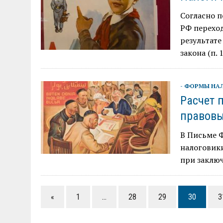
Согласно п
РФ переход
результате
закона (п. 
- ФОРМЫ НА
Расчет 
правов
В Письме Ф
налоговики
при заклю
«
1
…
28
29
30
3