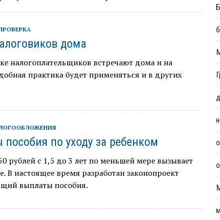
Б
б
ПРОВЕРКА
алоговиков дома
ке налогоплательщиков встречают дома и на
добная практика будет применяться и в других
Г
д
н
АЛОГООБЛОЖЕНИЯ
 пособия по уходу за ребенком
о
50 рублей с 1,5 до 3 лет по меньшей мере вызывает
о
. В настоящее время разработан законопроект
щий выплаты пособия.
м