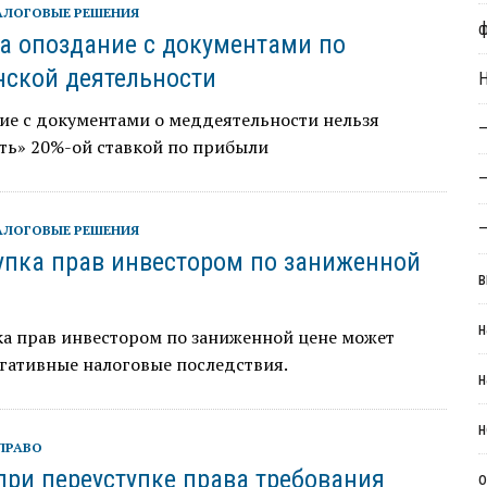
АЛОГОВЫЕ РЕШЕНИЯ
а опоздание с документами по
ской деятельности
Н
ие с документами о меддеятельности нельзя
—
ть» 20%-ой ставкой по прибыли
—
—
АЛОГОВЫЕ РЕШЕНИЯ
упка прав инвестором по заниженной
в
н
ка прав инвестором по заниженной цене может
гативные налоговые последствия.
н
н
ПРАВО
при переуступке права требования
о