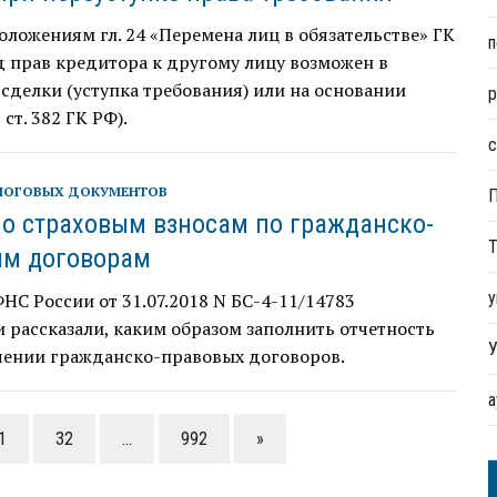
оложениям гл. 24 «Перемена лиц в обязательстве» ГК
п
 прав кредитора к другому лицу возможен в
 сделки (уступка требования) или на основании
р
1 ст. 382 ГК РФ).
с
ЛОГОВЫХ ДОКУМЕНТОВ
по страховым взносам по гражданско-
Т
ым договорам
у
НС России от 31.07.2018 N БС-4-11/14783
 рассказали, каким образом заполнить отчетность
У
чении гражданско-правовых договоров.
1
32
…
992
»