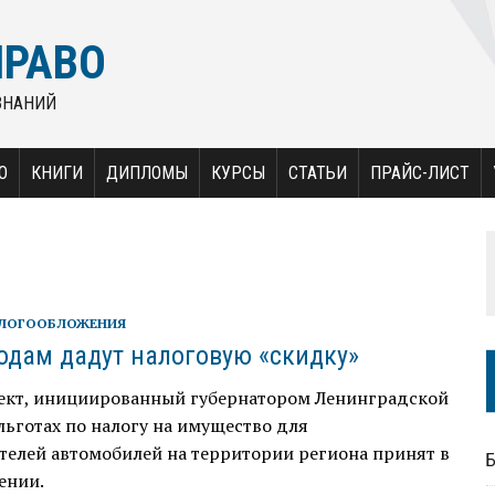
ПРАВО
ЗНАНИЙ
О
КНИГИ
ДИПЛОМЫ
КУРСЫ
СТАТЬИ
ПРАЙС-ЛИСТ
АЛОГООБЛОЖЕНИЯ
одам дадут налоговую «скидку»
ект, инициированный губернатором Ленинградской
 льготах по налогу на имущество для
телей автомобилей на территории региона принят в
ении.