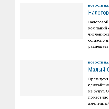
НОВОСТИ Н
Налогов
Налоговой 
компаний о
численност
согласно 
размещатьс
НОВОСТИ Н
Малый б
Президент 
ближайшие 
не будут. 
поместило 
вмененный