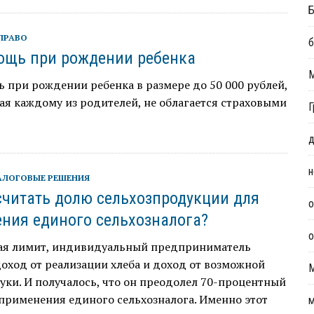
Б
ПРАВО
б
щь при рождении ребенка
при рождении ребенка в размере до 50 000 рублей,
я каждому из родителей, не облагается страховыми
Г
д
н
АЛОГОВЫЕ РЕШЕНИЯ
считать долю сельхозпродукции для
о
ния единого сельхозналога?
о
ая лимит, индивидуальный предприниматель
оход от реализации хлеба и доход от возможной
ки. И получалось, что он преодолел 70-процентный
применения единого сельхозналога. Именно этот
м