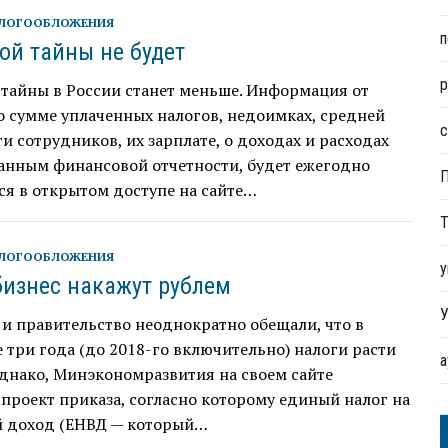
АЛОГООБЛОЖЕНИЯ
п
ой тайны не будет
р
тайны в России станет меньше. Информация от
 сумме уплаченных налогов, недоимках, средней
с
и сотрудников, их зарплате, о доходах и расходах
данным финансовой отчетности, будет ежегодно
я в открытом доступе на сайте…
Т
АЛОГООБЛОЖЕНИЯ
у
изнес накажут рублем
У
и правительство неоднократно обещали, что в
три года (до 2018-го включительно) налоги расти
Однако, Минэкономразвития на своем сайте
проект приказа, согласно которому единый налог на
 доход (ЕНВД — который…