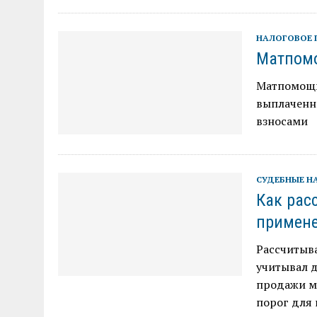
НАЛОГОВОЕ 
Матпомо
Матпомощь 
выплаченна
взносами
СУДЕБНЫЕ Н
Как рас
примене
Рассчитыв
учитывал д
продажи му
порог для 