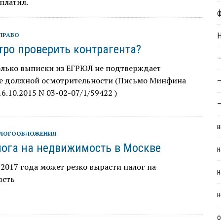
 платил.
ПРАВО
Н
тро проверить контрагента?
—
олько выписки из ЕГРЮЛ не подтверждает
е должной осмотрительности (Письмо Минфина
—
16.10.2015 N 03-02-07/1/59422 )
—
в
АЛОГООБЛОЖЕНИЯ
лога на недвижимость в Москве
н
 2017 года может резко вырасти налог на
н
ость
н
о