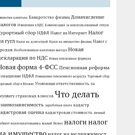
Доначисление
Банкротство физлиц
мнистия капитала
налогов
Изменения в НДС
Компенсация за неиспользованный отпуск
Налог
Курортный сбор
НДФЛ
Налог на Интернет
на гугл
Налог с
Налог на долгострой
Налог на имущество физлиц
Новая
продаж
Необоснованная налоговая выгода
декларация по НДС
Новая пенсионная формула
Новая форма 4-ФСС
Пенсионная реформа
Повышение НДФЛ
Повышение пенсионного возраста
Торговый сбор
Уголовная ответственность за
орговый сбор в Москве
Что делать
еуплату страховых взносов
взаимозависимость
кадастр
заработная плата
кадастровая оценка
кадастровая стоимость
личный
налог
налоги
абинет налогоплательщика
малый бизнес
на имущество
налог на недвижимост