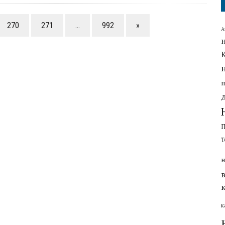
270
271
…
992
»
А
Т
н
к