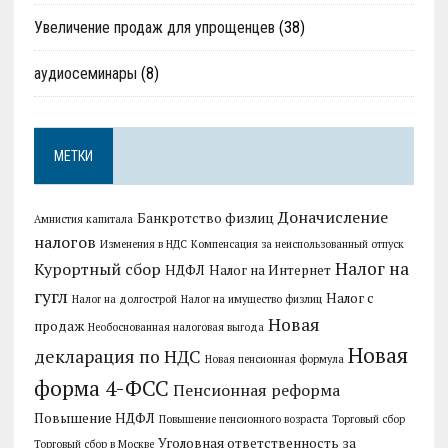
Увеличение продаж для упрощенцев
(38)
аудиосеминары
(8)
МЕТКИ
Доначисление
Банкротство физлиц
Амнистия капитала
налогов
Изменения в НДС
Компенсация за неиспользованный отпуск
Налог на
Курортный сбор
НДФЛ
Налог на Интернет
гугл
Налог с
Налог на долгострой
Налог на имущество физлиц
Новая
продаж
Необоснованная налоговая выгода
Новая
декларация по НДС
Новая пенсионная формула
форма 4-ФСС
Пенсионная реформа
Повышение НДФЛ
Повышение пенсионного возраста
Торговый сбор
Уголовная ответственность за
Торговый сбор в Москве