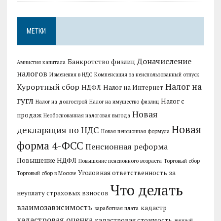
МЕТКИ
Доначисление
Банкротство физлиц
Амнистия капитала
налогов
Изменения в НДС
Компенсация за неиспользованный отпуск
Налог на
Курортный сбор
НДФЛ
Налог на Интернет
гугл
Налог с
Налог на долгострой
Налог на имущество физлиц
Новая
продаж
Необоснованная налоговая выгода
Новая
декларация по НДС
Новая пенсионная формула
форма 4-ФСС
Пенсионная реформа
Повышение НДФЛ
Повышение пенсионного возраста
Торговый сбор
Уголовная ответственность за
Торговый сбор в Москве
Что делать
неуплату страховых взносов
взаимозависимость
кадастр
заработная плата
кадастровая оценка
кадастровая стоимость
личный