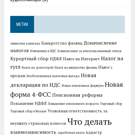
МЕТКИ
Доначисление
Банкротство физлиц
Амнистия капитала
налогов
Изменения в НДС
Компенсация за неиспользованный отпуск
Налог на
Курортный сбор
НДФЛ
Налог на Интернет
гугл
Налог с
Налог на долгострой
Налог на имущество физлиц
Новая
продаж
Необоснованная налоговая выгода
Новая
декларация по НДС
Новая пенсионная формула
форма 4-ФСС
Пенсионная реформа
Повышение НДФЛ
Повышение пенсионного возраста
Торговый сбор
Уголовная ответственность за
Торговый сбор в Москве
Что делать
неуплату страховых взносов
взаимозависимость
кадастр
заработная плата