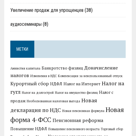
Увеличение продаж для упрощенцев
(38)
аудиосеминары
(8)
МЕТКИ
Доначисление
Банкротство физлиц
Амнистия капитала
налогов
Изменения в НДС
Компенсация за неиспользованный отпуск
Налог на
Курортный сбор
НДФЛ
Налог на Интернет
гугл
Налог с
Налог на долгострой
Налог на имущество физлиц
Новая
продаж
Необоснованная налоговая выгода
Новая
декларация по НДС
Новая пенсионная формула
форма 4-ФСС
Пенсионная реформа
Повышение НДФЛ
Повышение пенсионного возраста
Торговый сбор