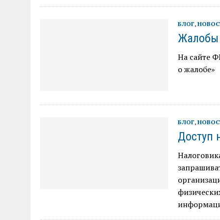
БЛОГ
,
НОВОС
Жалобы
На сайте Ф
о жалобе»
БЛОГ
,
НОВОС
Доступ 
Налоговик
запрашиват
организац
физических
информаци