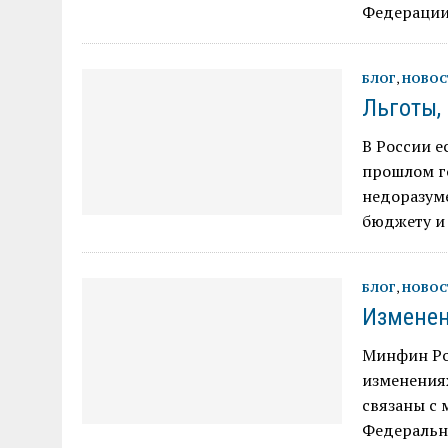
Федерации
БЛОГ
,
НОВОС
Льготы,
В России е
прошлом го
недоразум
бюджету и
БЛОГ
,
НОВОС
Изменен
Минфин Ро
изменения
связаны с
Федеральны