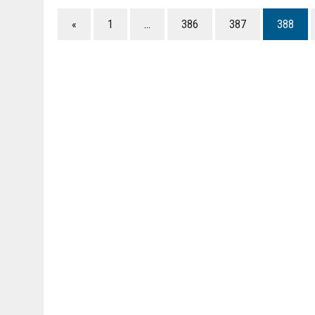
«
1
…
386
387
388