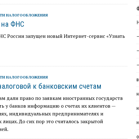
ТИ НАЛОГООБЛОЖЕНИЯ
Н
 на ФНС
НС России запущен новый Интернет-сервис «Узнать
—
—
—
ТИ НАЛОГООБЛОЖЕНИЯ
в
налоговой к банковским счетам
н
ам дали право по заявкам иностранных государств
ь у банков информацию о счетах их клиентов —
н
иях, индивидуальных предпринимателях и
 лицах. До сих пор это считалось закрытой
н
ей.
о