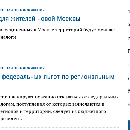
ТИ НАЛОГООБЛОЖЕНИЯ
п
для жителей новой Москвы
р
исоединенных к Москве территорий будут меньше
 налоги
с
Т
ТИ НАЛОГООБЛОЖЕНИЯ
т федеральных льгот по региональным
у
м
У
сии планируют поэтапно отказаться от федеральных
алогам, поступления от которых зачисляются в
егионов и территорий, следует из бюджетного
резидента.