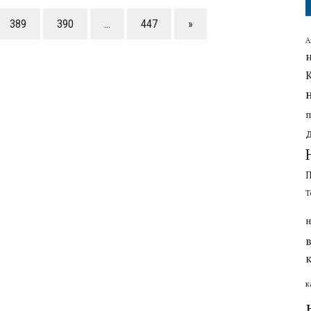
389
390
…
447
»
А
Т
н
к