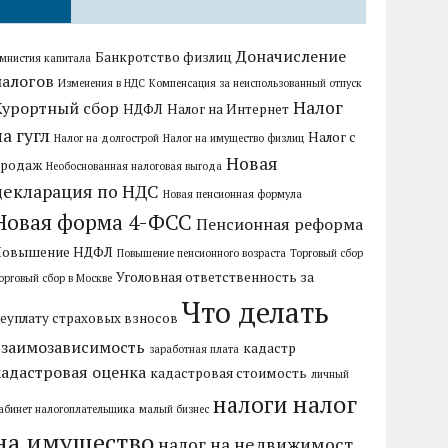
Доначисление
Банкротство физлиц
мнистия капитала
налогов
Изменения в НДС
Компенсация за неиспользованный отпуск
Налог
Курортный сбор
НДФЛ
Налог на Интернет
на гугл
Налог с
Налог на долгострой
Налог на имущество физлиц
Новая
продаж
Необоснованная налоговая выгода
декларация по НДС
Новая пенсионная формула
Новая форма 4-ФСС
Пенсионная реформа
Повышение НДФЛ
Повышение пенсионного возраста
Торговый сбор
Уголовная ответственность за
орговый сбор в Москве
Что делать
еуплату страховых взносов
взаимозависимость
кадастр
заработная плата
кадастровая оценка
кадастровая стоимость
личный
налог
налоги
абинет налогоплательщика
малый бизнес
на имущество
налог на недвижимост