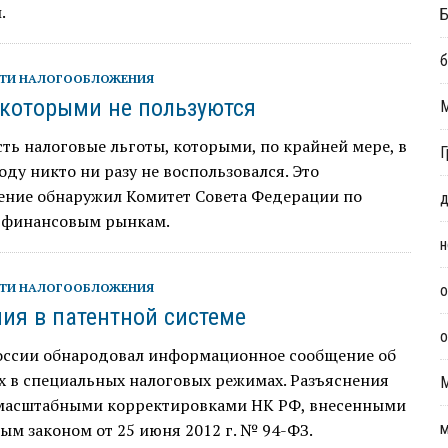
.
Б
б
ТИ НАЛОГООБЛОЖЕНИЯ
 которыми не пользуются
сть налоговые льготы, которыми, по крайней мере, в
Г
ду никто ни разу не воспользовался. Это
ение обнаружил Комитет Совета Федерации по
д
 финансовым рынкам.
н
ТИ НАЛОГООБЛОЖЕНИЯ
о
ия в патентной системе
о
ссии обнародовал информационное сообщение об
х в специальных налоговых режимах. Разъяснения
 масштабными корректировками НК РФ, внесенными
м законом от 25 июня 2012 г. № 94-ФЗ.
м