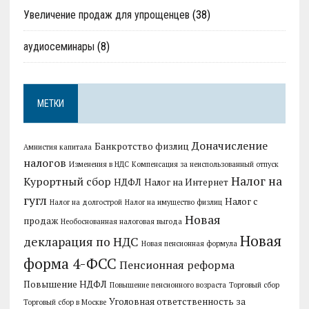
Увеличение продаж для упрощенцев
(38)
аудиосеминары
(8)
МЕТКИ
Доначисление
Банкротство физлиц
Амнистия капитала
налогов
Изменения в НДС
Компенсация за неиспользованный отпуск
Налог на
Курортный сбор
НДФЛ
Налог на Интернет
гугл
Налог с
Налог на долгострой
Налог на имущество физлиц
Новая
продаж
Необоснованная налоговая выгода
Новая
декларация по НДС
Новая пенсионная формула
форма 4-ФСС
Пенсионная реформа
Повышение НДФЛ
Повышение пенсионного возраста
Торговый сбор
Уголовная ответственность за
Торговый сбор в Москве