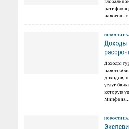
глобальной
ратификац
налоговых 
НОВОСТИ Н
Доходы 
рассроч
Доходы ту
налогообл
доходов, н
услуг банк
которую уд
Минфина
НОВОСТИ Н
Экспери