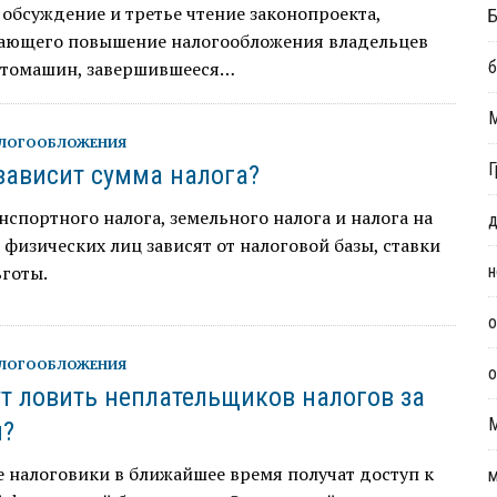
обсуждение и третье чтение законопроекта,
Б
ающего повышение налогообложения владельцев
втомашин, завершившееся…
б
АЛОГООБЛОЖЕНИЯ
Г
 зависит сумма налога?
спортного налога, земельного налога и налога на
д
физических лиц зависят от налоговой базы, ставки
ьготы.
н
о
АЛОГООБЛОЖЕНИЯ
о
ут ловить неплательщиков налогов за
м?
 налоговики в ближайшее время получат доступ к
м