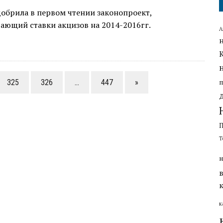
обрила в первом чтении законопроект,
ающий ставки акцизов на 2014-2016гг.
А
325
326
…
447
»
Т
н
к