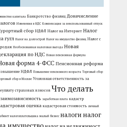
Доначисление
Банкротство физлиц
мнистия капитала
налогов
Изменения в НДС
Компенсация за неиспользованный отпуск
Налог
Курортный сбор
НДФЛ
Налог на Интернет
на гугл
Налог с
Налог на долгострой
Налог на имущество физлиц
Новая
продаж
Необоснованная налоговая выгода
декларация по НДС
Новая пенсионная формула
Новая форма 4-ФСС
Пенсионная реформа
Повышение НДФЛ
Повышение пенсионного возраста
Торговый сбор
Уголовная ответственность за
орговый сбор в Москве
Что делать
еуплату страховых взносов
взаимозависимость
кадастр
заработная плата
кадастровая оценка
кадастровая стоимость
личный
налог
налоги
абинет налогоплательщика
малый бизнес
на имущество
налог на недвижимост