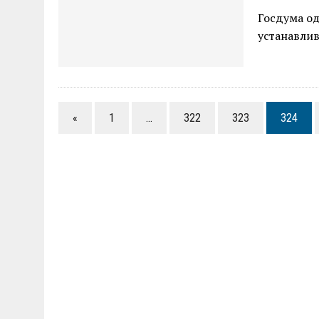
Госдума од
устанавлив
«
1
…
322
323
324