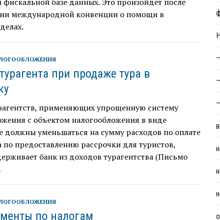
 фискальной базе данных. Это произойдет после
ии международной конвенции о помощи в
делах.
Н
—
АЛОГООБЛОЖЕНИЯ
турагента при продаже тура в
—
ку
—
рагентств, применяющих упрощенную систему
ожения с объектом налогообложения в виде
в
е должны уменьшаться на сумму расходов по оплате
а по предоставлению рассрочки для туристов,
н
ерживает банк из доходов турагентства (Письмо
…
н
н
АЛОГООБЛОЖЕНИЯ
менты по налогам
о