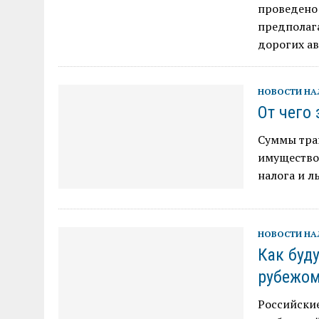
проведено 
предполаг
дорогих а
НОВОСТИ Н
От чего
Суммы тран
имущество 
налога и л
НОВОСТИ Н
Как буд
рубежо
Российские