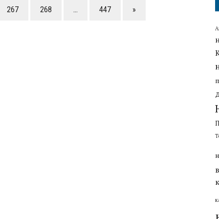
267
268
…
447
»
А
Т
н
к