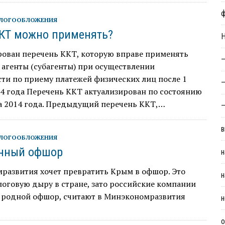
АЛОГООБЛОЖЕНИЯ
КТ можно применять?
Н
рован перечень ККТ, которую вправе применять
—
агенты (субагенты) при осуществлении
ти по приему платежей физических лиц после 1
—
4 года Перечень ККТ актуализирован по состоянию
та 2014 года. Предыдущий перечень ККТ,…
—
в
АЛОГООБЛОЖЕНИЯ
енный офшор
н
развития хочет превратить Крым в офшор. Это
н
логовую дыру в стране, зато российские компании
в родной офшор, считают в Минэкономразвития
н
о