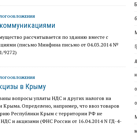
Б
АЛОГООБЛОЖЕНИЯ
б
 коммуникациями
мущество рассчитывается по зданию вместе с
циями (письмо Минфина письмо от 04.03.2014 №
Г
1/9272)
д
н
АЛОГООБЛОЖЕНИЯ
кцизы в Крыму
о
ваны вопросы уплаты НДС и других налогов на
о
 Крыма. Определено, например, что ввоз товаров
орию Республики Крым с территории РФ не
 НДС и акцизами (ФНС России от 16.04.2014 N ГД-4-
м