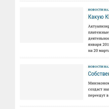
НОВОСТИ Н
Какую К
Актуализи
платежные 
деятельнос
января 201
на 20 мар
НОВОСТИ Н
Собств
Минэконом
создаст на
переедут 