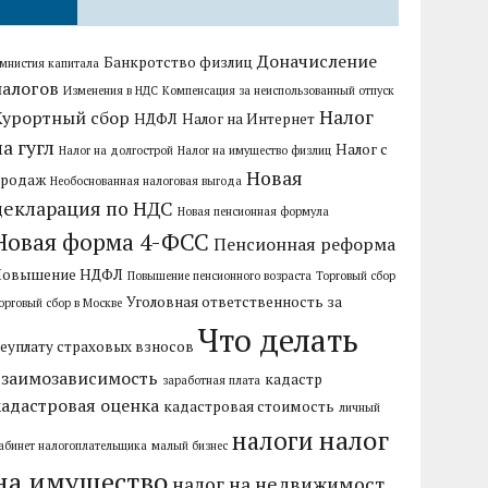
Доначисление
Банкротство физлиц
мнистия капитала
налогов
Изменения в НДС
Компенсация за неиспользованный отпуск
Налог
Курортный сбор
НДФЛ
Налог на Интернет
на гугл
Налог с
Налог на долгострой
Налог на имущество физлиц
Новая
продаж
Необоснованная налоговая выгода
декларация по НДС
Новая пенсионная формула
Новая форма 4-ФСС
Пенсионная реформа
Повышение НДФЛ
Повышение пенсионного возраста
Торговый сбор
Уголовная ответственность за
орговый сбор в Москве
Что делать
еуплату страховых взносов
взаимозависимость
кадастр
заработная плата
кадастровая оценка
кадастровая стоимость
личный
налог
налоги
абинет налогоплательщика
малый бизнес
на имущество
налог на недвижимост