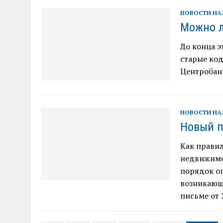
НОВОСТИ Н
Можно л
До конца э
старые ко
Центробанк
НОВОСТИ Н
Новый п
Как правил
недвижимо
порядок о
возникающ
письме от 