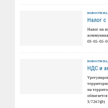
НОВОСТИ Н
Налог с
Налог на и
коммуника
03-05-05-0
НОВОСТИ Н
НДС и а
Урегулиро
территории
на террит
облагается
3/7267@)