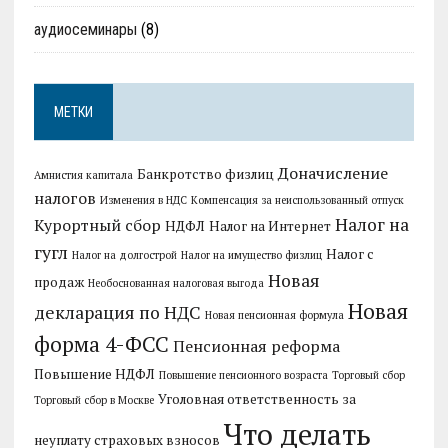
аудиосеминары
(8)
МЕТКИ
Доначисление
Банкротство физлиц
Амнистия капитала
налогов
Изменения в НДС
Компенсация за неиспользованный отпуск
Налог на
Курортный сбор
НДФЛ
Налог на Интернет
гугл
Налог с
Налог на долгострой
Налог на имущество физлиц
Новая
продаж
Необоснованная налоговая выгода
Новая
декларация по НДС
Новая пенсионная формула
форма 4-ФСС
Пенсионная реформа
Повышение НДФЛ
Повышение пенсионного возраста
Торговый сбор
Уголовная ответственность за
Торговый сбор в Москве
Что делать
неуплату страховых взносов