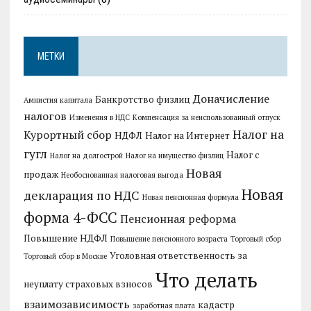
МЕТКИ
Доначисление
Банкротство физлиц
Амнистия капитала
налогов
Изменения в НДС
Компенсация за неиспользованный отпуск
Налог на
Курортный сбор
НДФЛ
Налог на Интернет
гугл
Налог с
Налог на долгострой
Налог на имущество физлиц
Новая
продаж
Необоснованная налоговая выгода
Новая
декларация по НДС
Новая пенсионная формула
форма 4-ФСС
Пенсионная реформа
Повышение НДФЛ
Повышение пенсионного возраста
Торговый сбор
Уголовная ответственность за
Торговый сбор в Москве
Что делать
неуплату страховых взносов
взаимозависимость
кадастр
заработная плата