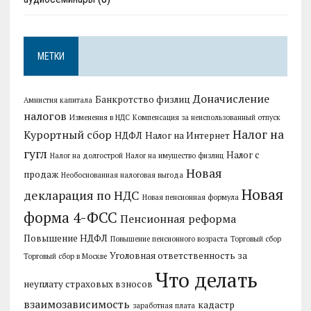
МЕТКИ
Доначисление
Банкротство физлиц
Амнистия капитала
налогов
Изменения в НДС
Компенсация за неиспользованный отпуск
Налог на
Курортный сбор
НДФЛ
Налог на Интернет
гугл
Налог с
Налог на долгострой
Налог на имущество физлиц
Новая
продаж
Необоснованная налоговая выгода
Новая
декларация по НДС
Новая пенсионная формула
форма 4-ФСС
Пенсионная реформа
Повышение НДФЛ
Повышение пенсионного возраста
Торговый сбор
Уголовная ответственность за
Торговый сбор в Москве
Что делать
неуплату страховых взносов
взаимозависимость
кадастр
заработная плата