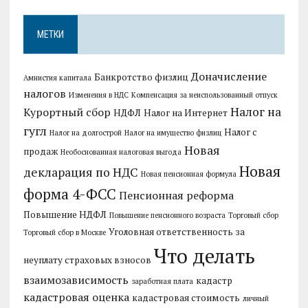
МЕТКИ
Доначисление
Банкротство физлиц
Амнистия капитала
налогов
Изменения в НДС
Компенсация за неиспользованный отпуск
Налог на
Курортный сбор
НДФЛ
Налог на Интернет
гугл
Налог с
Налог на долгострой
Налог на имущество физлиц
Новая
продаж
Необоснованная налоговая выгода
Новая
декларация по НДС
Новая пенсионная формула
форма 4-ФСС
Пенсионная реформа
Повышение НДФЛ
Повышение пенсионного возраста
Торговый сбор
Уголовная ответственность за
Торговый сбор в Москве
Что делать
неуплату страховых взносов
взаимозависимость
кадастр
заработная плата
кадастровая оценка
кадастровая стоимость
личный