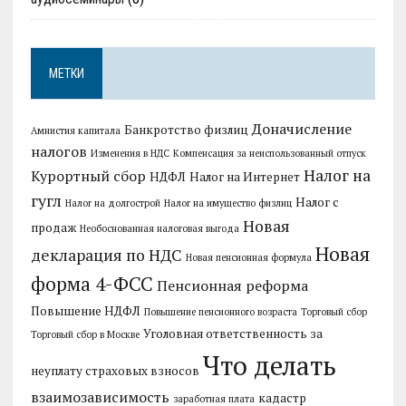
МЕТКИ
Доначисление
Банкротство физлиц
Амнистия капитала
налогов
Изменения в НДС
Компенсация за неиспользованный отпуск
Налог на
Курортный сбор
НДФЛ
Налог на Интернет
гугл
Налог с
Налог на долгострой
Налог на имущество физлиц
Новая
продаж
Необоснованная налоговая выгода
Новая
декларация по НДС
Новая пенсионная формула
форма 4-ФСС
Пенсионная реформа
Повышение НДФЛ
Повышение пенсионного возраста
Торговый сбор
Уголовная ответственность за
Торговый сбор в Москве
Что делать
неуплату страховых взносов
взаимозависимость
кадастр
заработная плата