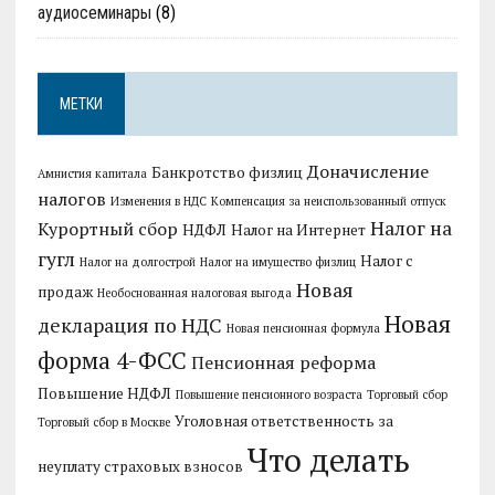
аудиосеминары
(8)
МЕТКИ
Доначисление
Банкротство физлиц
Амнистия капитала
налогов
Изменения в НДС
Компенсация за неиспользованный отпуск
Налог на
Курортный сбор
НДФЛ
Налог на Интернет
гугл
Налог с
Налог на долгострой
Налог на имущество физлиц
Новая
продаж
Необоснованная налоговая выгода
Новая
декларация по НДС
Новая пенсионная формула
форма 4-ФСС
Пенсионная реформа
Повышение НДФЛ
Повышение пенсионного возраста
Торговый сбор
Уголовная ответственность за
Торговый сбор в Москве
Что делать
неуплату страховых взносов