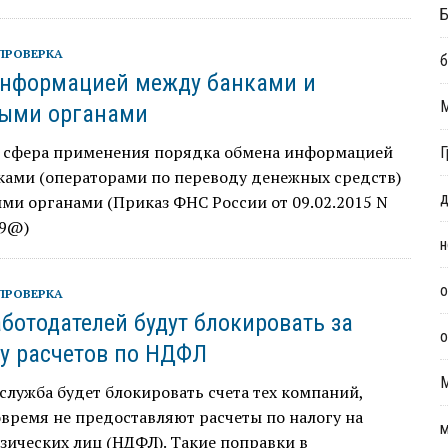
Б
ПРОВЕРКА
б
нформацией между банками и
выми органами
 сфера применения порядка обмена информацией
Г
ками (операторами по переводу денежных средств)
д
ми органами (Приказ ФНС России от 09.02.2015 N
59@)
н
о
ПРОВЕРКА
аботодателей будут блокировать за
о
у расчетов по НДФЛ
служба будет блокировать счета тех компаний,
время не предоставляют расчеты по налогу на
м
ических лиц (НДФЛ). Такие поправки в