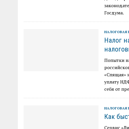
законодате
Госдума.
НАЛОГОВАЯ 
Налог н
налогов
Попытки на
российског
«Спящая» 
уплату НДФ
себя от пр
НАЛОГОВАЯ 
Как быс
Сервис «Л