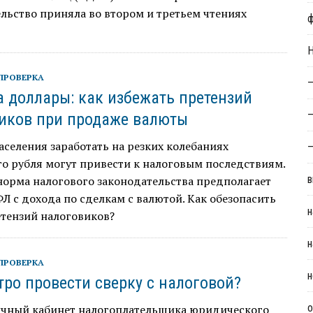
льство приняла во втором и третьем чтениях
Н
ПРОВЕРКА
—
а доллары: как избежать претензий
—
иков при продаже валюты
селения заработать на резких колебаниях
—
о рубля могут привести к налоговым последствиям.
в
норма налогового законодательства предполагает
Л с дохода по сделкам с валютой. Как обезопасить
н
етензий налоговиков?
н
ПРОВЕРКА
н
тро провести сверку с налоговой?
о
ичный кабинет налогоплательщика юридического