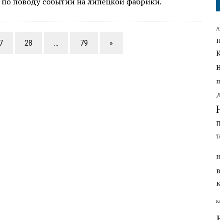
 по поводу событий на липецкой фабрики.
А
7
28
…
79
»
Т
н
к