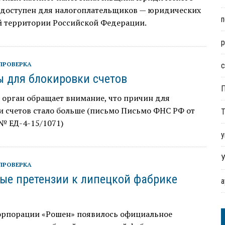
л доступен для налогоплательщиков — юридических
п
й территории Российской Федерации.
р
ПРОВЕРКА
с
 для блокировки счетов
 орган обращает внимание, что причин для
и счетов стало больше (письмо Письмо ФНС РФ от
Т
 № ЕД-4-15/1071)
у
У
ПРОВЕРКА
ые претензии к липецкой фабрике
корпорации «Рошен» появилось официальное