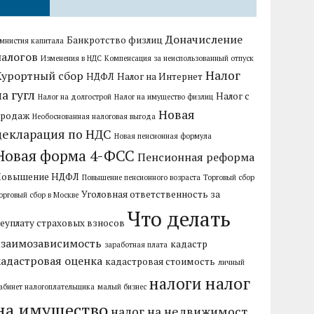
Доначисление
Банкротство физлиц
мнистия капитала
налогов
Изменения в НДС
Компенсация за неиспользованный отпуск
Налог
Курортный сбор
НДФЛ
Налог на Интернет
на гугл
Налог с
Налог на долгострой
Налог на имущество физлиц
Новая
продаж
Необоснованная налоговая выгода
декларация по НДС
Новая пенсионная формула
Новая форма 4-ФСС
Пенсионная реформа
Повышение НДФЛ
Повышение пенсионного возраста
Торговый сбор
Уголовная ответственность за
орговый сбор в Москве
Что делать
еуплату страховых взносов
взаимозависимость
кадастр
заработная плата
кадастровая оценка
кадастровая стоимость
личный
налог
налоги
абинет налогоплательщика
малый бизнес
на имущество
налог на недвижимост