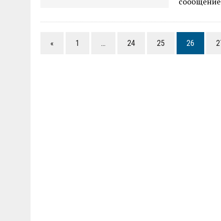
сообщение
«
1
…
24
25
26
2