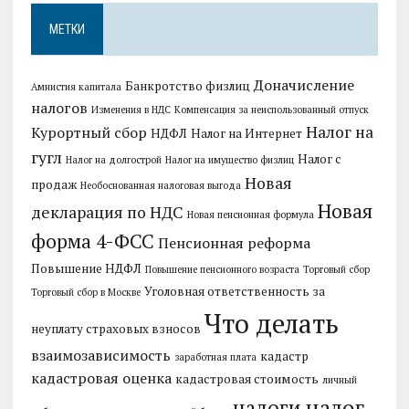
МЕТКИ
Доначисление
Банкротство физлиц
Амнистия капитала
налогов
Изменения в НДС
Компенсация за неиспользованный отпуск
Налог на
Курортный сбор
НДФЛ
Налог на Интернет
гугл
Налог с
Налог на долгострой
Налог на имущество физлиц
Новая
продаж
Необоснованная налоговая выгода
Новая
декларация по НДС
Новая пенсионная формула
форма 4-ФСС
Пенсионная реформа
Повышение НДФЛ
Повышение пенсионного возраста
Торговый сбор
Уголовная ответственность за
Торговый сбор в Москве
Что делать
неуплату страховых взносов
взаимозависимость
кадастр
заработная плата
кадастровая оценка
кадастровая стоимость
личный
налог
налоги