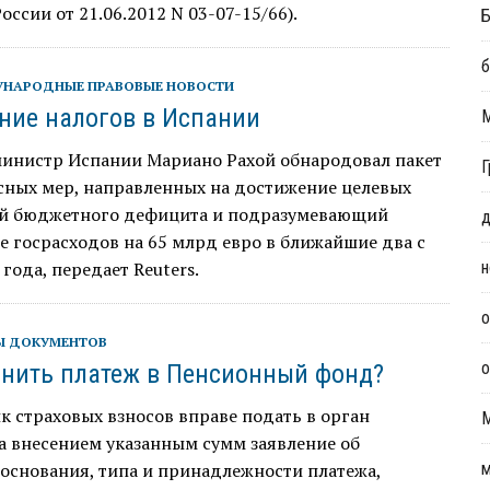
ссии от 21.06.2012 N 03-07-15/66).
Б
б
НАРОДНЫЕ ПРАВОВЫЕ НОВОСТИ
ие налогов в Испании
инистр Испании Мариано Рахой обнародовал пакет
Г
сных мер, направленных на достижение целевых
ей бюджетного дефицита и подразумевающий
д
 госрасходов на 65 млрд евро в ближайшие два с
года, передает Reuters.
н
о
 ДОКУМЕНТОВ
о
чнить платеж в Пенсионный фонд?
 страховых взносов вправе подать в орган
а внесением указанным сумм заявление об
основания, типа и принадлежности платежа,
м