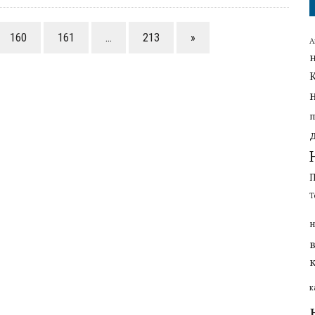
160
161
…
213
»
А
Т
н
к