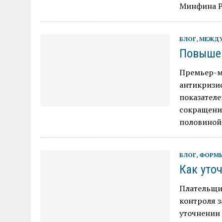
Минфина Ро
БЛОГ
,
МЕЖДУ
Повышен
Премьер-м
антикризи
показател
сокращение
половиной 
БЛОГ
,
ФОРМЫ
Как уто
Плательщик
контроля з
уточнении 