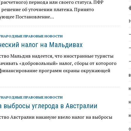
(расчетного) периода или своего статуса. ПФР
 решение об уточнении платежа. Принято
вующее Постановление…
Н
—
НАРОДНЫЕ ПРАВОВЫЕ НОВОСТИ
ческий налог на Мальдивах
—
ство Мальдив надеется, что иностранные туристы
—
ачивать «добровольный» налог, сборы от которого
 финансирование программ охраны окружающей
в
н
НАРОДНЫЕ ПРАВОВЫЕ НОВОСТИ
н
а выбросы углерода в Австралии
н
тво Австралии накануне ввело налог на выбросы
о