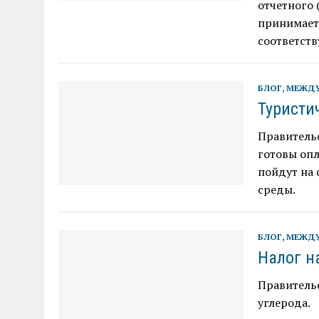
отчетного 
принимает
соответст
БЛОГ
,
МЕЖДУ
Туристи
Правитель
готовы опл
пойдут на
среды.
БЛОГ
,
МЕЖДУ
Налог н
Правительс
углерода.