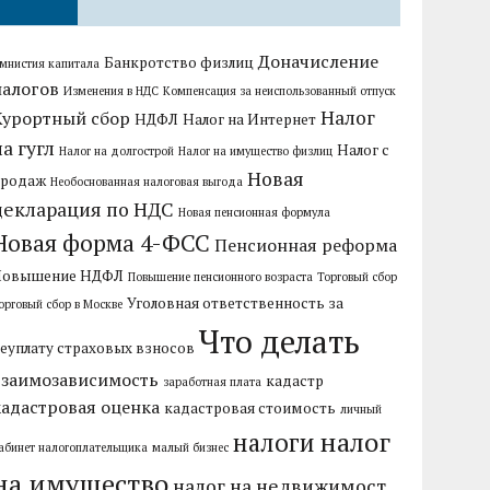
Доначисление
Банкротство физлиц
мнистия капитала
налогов
Изменения в НДС
Компенсация за неиспользованный отпуск
Налог
Курортный сбор
НДФЛ
Налог на Интернет
на гугл
Налог с
Налог на долгострой
Налог на имущество физлиц
Новая
продаж
Необоснованная налоговая выгода
декларация по НДС
Новая пенсионная формула
Новая форма 4-ФСС
Пенсионная реформа
Повышение НДФЛ
Повышение пенсионного возраста
Торговый сбор
Уголовная ответственность за
орговый сбор в Москве
Что делать
еуплату страховых взносов
взаимозависимость
кадастр
заработная плата
кадастровая оценка
кадастровая стоимость
личный
налог
налоги
абинет налогоплательщика
малый бизнес
на имущество
налог на недвижимост