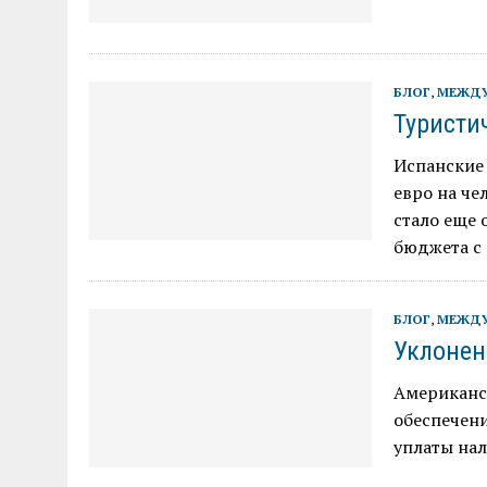
БЛОГ
,
МЕЖДУ
Туристи
Испанские 
евро на че
стало еще
бюджета с 
БЛОГ
,
МЕЖДУ
Уклонен
Американс
обеспечени
уплаты нал