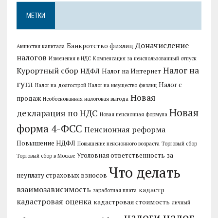
МЕТКИ
Доначисление
Банкротство физлиц
Амнистия капитала
налогов
Изменения в НДС
Компенсация за неиспользованный отпуск
Налог на
Курортный сбор
НДФЛ
Налог на Интернет
гугл
Налог с
Налог на долгострой
Налог на имущество физлиц
Новая
продаж
Необоснованная налоговая выгода
Новая
декларация по НДС
Новая пенсионная формула
форма 4-ФСС
Пенсионная реформа
Повышение НДФЛ
Повышение пенсионного возраста
Торговый сбор
Уголовная ответственность за
Торговый сбор в Москве
Что делать
неуплату страховых взносов
взаимозависимость
кадастр
заработная плата
кадастровая оценка
кадастровая стоимость
личный
налог
налоги