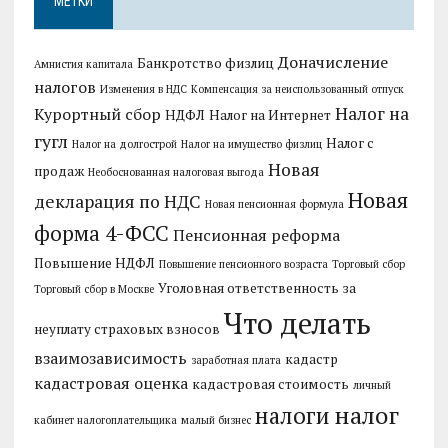
МЕТКИ
Доначисление
Банкротство физлиц
Амнистия капитала
налогов
Изменения в НДС
Компенсация за неиспользованный отпуск
Налог на
Курортный сбор
НДФЛ
Налог на Интернет
гугл
Налог с
Налог на долгострой
Налог на имущество физлиц
Новая
продаж
Необоснованная налоговая выгода
Новая
декларация по НДС
Новая пенсионная формула
форма 4-ФСС
Пенсионная реформа
Повышение НДФЛ
Повышение пенсионного возраста
Торговый сбор
Уголовная ответственность за
Торговый сбор в Москве
Что делать
неуплату страховых взносов
взаимозависимость
кадастр
заработная плата
кадастровая оценка
кадастровая стоимость
личный
налог
налоги
кабинет налогоплательщика
малый бизнес