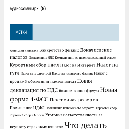
аудиосеминары
(8)
МЕТКИ
Доначисление
Банкротство физлиц
Амнистия капитала
налогов
Изменения в НДС
Компенсация за неиспользованный отпуск
Налог на
Курортный сбор
НДФЛ
Налог на Интернет
гугл
Налог с
Налог на долгострой
Налог на имущество физлиц
Новая
продаж
Необоснованная налоговая выгода
Новая
декларация по НДС
Новая пенсионная формула
форма 4-ФСС
Пенсионная реформа
Повышение НДФЛ
Повышение пенсионного возраста
Торговый сбор
Уголовная ответственность за
Торговый сбор в Москве
Что делать
неуплату страховых взносов