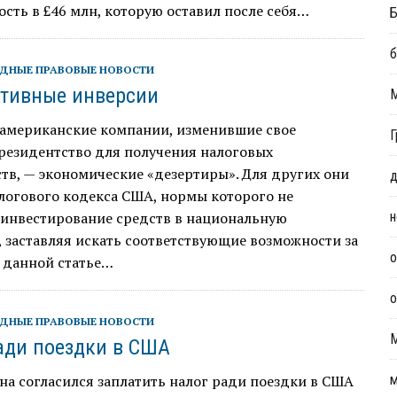
сть в £46 млн, которую оставил после себя…
Б
б
ДНЫЕ ПРАВОВЫЕ НОВОСТИ
тивные инверсии
 американские компании, изменившие свое
Г
резидентство для получения налоговых
в, — экономические «дезертиры». Для других они
д
логового кодекса США, нормы которого не
инвестирование средств в национальную
н
 заставляя искать соответствующие возможности за
о
 данной статье…
о
ДНЫЕ ПРАВОВЫЕ НОВОСТИ
ади поездки в США
а согласился заплатить налог ради поездки в США
м