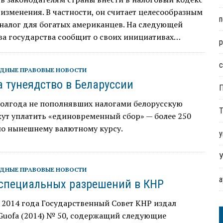
изменения. В частности, он считает целесообразным
п
налог для богатых американцев. На следующей
ва государства сообщит о своих инициативах…
р
с
ДНЫЕ ПРАВОВЫЕ НОВОСТИ
а тунеядство в Беларуссии
полгода не пополнявших налогами белорусскую
Т
жут уплатить «единовременный сбор» — более 250
по нынешнему валютному курсу.
у
У
ДНЫЕ ПРАВОВЫЕ НОВОСТИ
специальных разрешений в КНР
 2014 года Государственный Совет КНР издал
Guofa (2014) № 50, содержащий следующие