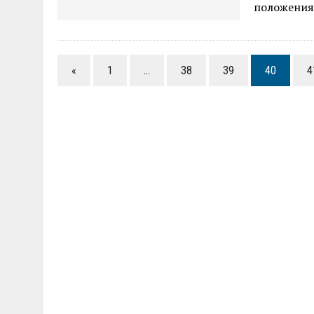
положения
«
1
…
38
39
40
4