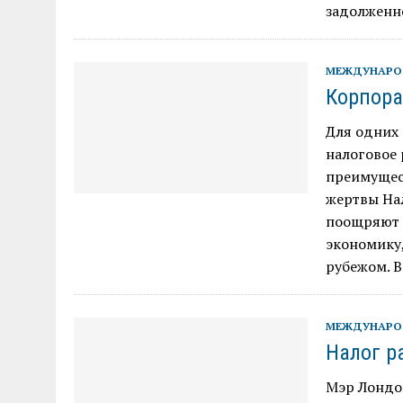
задолженно
МЕЖДУНАРО
Корпора
Для одних
налоговое 
преимущест
жертвы На
поощряют 
экономику,
рубежом. В
МЕЖДУНАРО
Налог р
Мэр Лондон