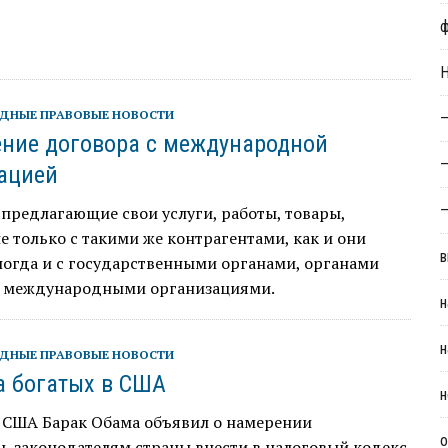
Н
ДНЫЕ ПРАВОВЫЕ НОВОСТИ
—
ние договора с международной
—
ацией
—
предлагающие свои услуги, работы, товары,
е только с такими же контрагентами, как и они
в
ногда и с государственными органами, органами
и международными организациями.
н
н
ДНЫЕ ПРАВОВЫЕ НОВОСТИ
а богатых в США
н
 США Барак Обама объявил о намерении
о
ь законодателям страны внести в налоговый кодекс