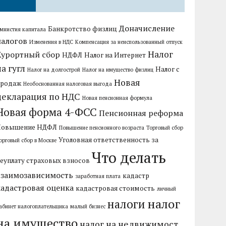
Доначисление
Банкротство физлиц
мнистия капитала
налогов
Изменения в НДС
Компенсация за неиспользованный отпуск
Налог
Курортный сбор
НДФЛ
Налог на Интернет
на гугл
Налог с
Налог на долгострой
Налог на имущество физлиц
Новая
продаж
Необоснованная налоговая выгода
декларация по НДС
Новая пенсионная формула
Новая форма 4-ФСС
Пенсионная реформа
Повышение НДФЛ
Повышение пенсионного возраста
Торговый сбор
Уголовная ответственность за
орговый сбор в Москве
Что делать
еуплату страховых взносов
взаимозависимость
кадастр
заработная плата
кадастровая оценка
кадастровая стоимость
личный
налог
налоги
абинет налогоплательщика
малый бизнес
на имущество
налог на недвижимост