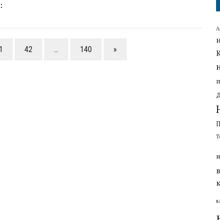
:
А
1
42
…
140
»
Т
н
к