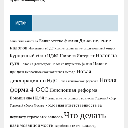
МЕТКИ
Доначисление
Банкротство физлиц
Амнистия капитала
налогов
Изменения в НДС
Компенсация за неиспользованный отпуск
Налог на
Курортный сбор
НДФЛ
Налог на Интернет
гугл
Налог с
Налог на долгострой
Налог на имущество физлиц
Новая
продаж
Необоснованная налоговая выгода
Новая
декларация по НДС
Новая пенсионная формула
форма 4-ФСС
Пенсионная реформа
Повышение НДФЛ
Повышение пенсионного возраста
Торговый сбор
Уголовная ответственность за
Торговый сбор в Москве
Что делать
неуплату страховых взносов
взаимозависимость
кадастр
заработная плата