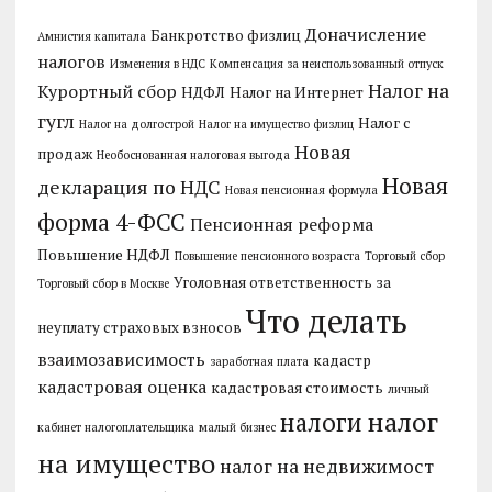
Доначисление
Банкротство физлиц
Амнистия капитала
налогов
Изменения в НДС
Компенсация за неиспользованный отпуск
Налог на
Курортный сбор
НДФЛ
Налог на Интернет
гугл
Налог с
Налог на долгострой
Налог на имущество физлиц
Новая
продаж
Необоснованная налоговая выгода
Новая
декларация по НДС
Новая пенсионная формула
форма 4-ФСС
Пенсионная реформа
Повышение НДФЛ
Повышение пенсионного возраста
Торговый сбор
Уголовная ответственность за
Торговый сбор в Москве
Что делать
неуплату страховых взносов
взаимозависимость
кадастр
заработная плата
кадастровая оценка
кадастровая стоимость
личный
налог
налоги
кабинет налогоплательщика
малый бизнес
на имущество
налог на недвижимост