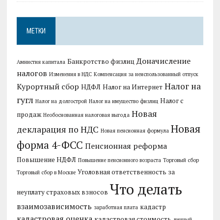
МЕТКИ
Доначисление
Банкротство физлиц
Амнистия капитала
налогов
Изменения в НДС
Компенсация за неиспользованный отпуск
Налог на
Курортный сбор
НДФЛ
Налог на Интернет
гугл
Налог с
Налог на долгострой
Налог на имущество физлиц
Новая
продаж
Необоснованная налоговая выгода
Новая
декларация по НДС
Новая пенсионная формула
форма 4-ФСС
Пенсионная реформа
Повышение НДФЛ
Повышение пенсионного возраста
Торговый сбор
Уголовная ответственность за
Торговый сбор в Москве
Что делать
неуплату страховых взносов
взаимозависимость
кадастр
заработная плата
кадастровая оценка
кадастровая стоимость
личный