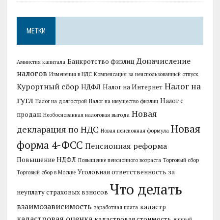
МЕТКИ
Доначисление
Банкротство физлиц
Амнистия капитала
налогов
Изменения в НДС
Компенсация за неиспользованный отпуск
Налог на
Курортный сбор
НДФЛ
Налог на Интернет
гугл
Налог с
Налог на долгострой
Налог на имущество физлиц
Новая
продаж
Необоснованная налоговая выгода
Новая
декларация по НДС
Новая пенсионная формула
форма 4-ФСС
Пенсионная реформа
Повышение НДФЛ
Повышение пенсионного возраста
Торговый сбор
Уголовная ответственность за
Торговый сбор в Москве
Что делать
неуплату страховых взносов
взаимозависимость
кадастр
заработная плата
кадастровая оценка
кадастровая стоимость
личный