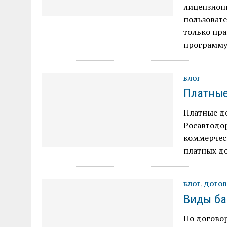
лицензионн
пользовате
только пра
программу 
БЛОГ
Платные
Платные до
Росавтодор
коммерческ
платных д
БЛОГ
,
ДОГОВ
Виды ба
По договор