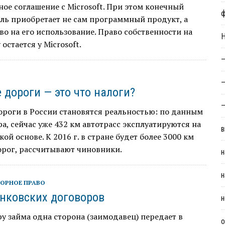
ое соглашение с Microsoft. При этом конечный
ль приобретает не сам программный продукт, а
во на его использование. Право собственности на
Н
остается у Microsoft.
—
—
 дороги — это что налоги?
—
роги в России становятся реальностью: по данным
а, сейчас уже 432 км автотрасс эксплуатируются на
в
ой основе. К 2016 г. в стране будет более 3000 км
орог, рассчитывают чиновники.
н
н
ОРНОЕ ПРАВО
нковских договоров
н
у займа одна сторона (заимодавец) передает в
о