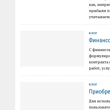
как, напр
прибыли п
учитываем
БЛОГ
Финансо
С финансов
формулиро
контракта 
работ, услу
БЛОГ
Приобре
Для испол
пользовате