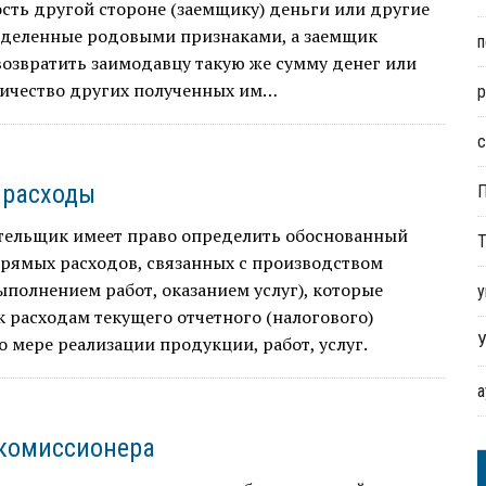
сть другой стороне (заемщи­ку) деньги или другие
еделенные родо­выми признаками, а заемщик
п
возвратить заимодавцу такую же сумму денег или
и­чество других полученных им…
р
с
 расходы
тельщик имеет право определить обоснованный
Т
прямых расходов, связанных с производством
ыполнением работ, оказанием услуг), которые
у
к расходам текущего отчетного (налогового)
У
о мере реализации продукции, работ, услуг.
комиссионера