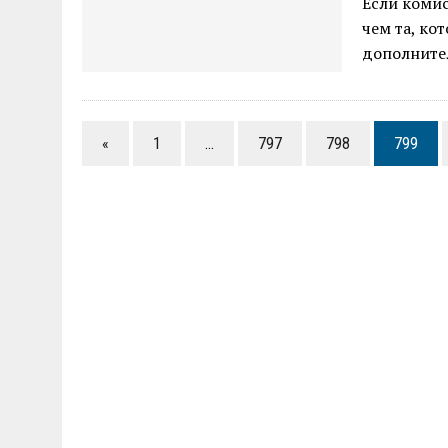
Если комис
чем та, ко
дополните
«
1
…
797
798
799