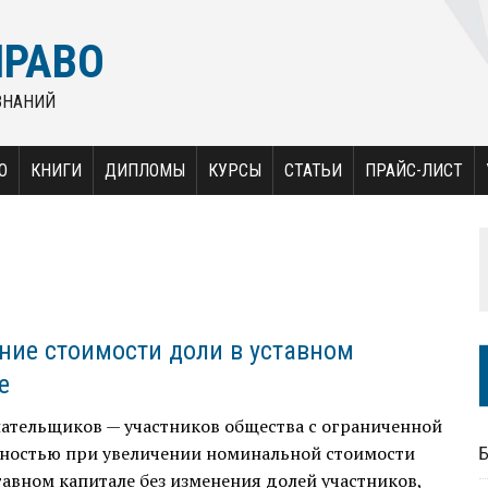
ПРАВО
ЗНАНИЙ
О
КНИГИ
ДИПЛОМЫ
КУРСЫ
СТАТЬИ
ПРАЙС-ЛИСТ
ние стоимости доли в уставном
е
лательщиков — участников общества с ограниченной
нностью при увеличении номинальной стоимости
тавном капитале без изменения долей участников,