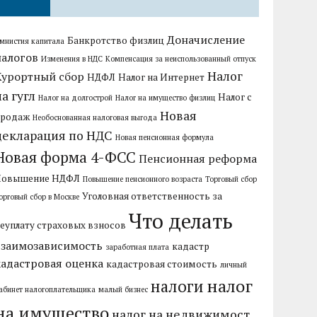
Доначисление
Банкротство физлиц
мнистия капитала
налогов
Изменения в НДС
Компенсация за неиспользованный отпуск
Налог
Курортный сбор
НДФЛ
Налог на Интернет
на гугл
Налог с
Налог на долгострой
Налог на имущество физлиц
Новая
продаж
Необоснованная налоговая выгода
декларация по НДС
Новая пенсионная формула
Новая форма 4-ФСС
Пенсионная реформа
Повышение НДФЛ
Повышение пенсионного возраста
Торговый сбор
Уголовная ответственность за
орговый сбор в Москве
Что делать
еуплату страховых взносов
взаимозависимость
кадастр
заработная плата
кадастровая оценка
кадастровая стоимость
личный
налог
налоги
абинет налогоплательщика
малый бизнес
на имущество
налог на недвижимост