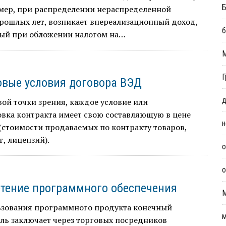
Б
имер, при распределении нераспределенной
рошлых лет, возникает внереализационный доход,
б
ый при обложении налогом на…
Г
вые условия договора ВЭД
д
ой точки зрения, каждое условие или
вка контракта имеет свою составляющую в цене
н
(стоимости продаваемых по контракту товаров,
г, лицензий).
о
о
тение программного обеспечения
ьзования программного продукта конечный
м
ль заключает через торговых посредников