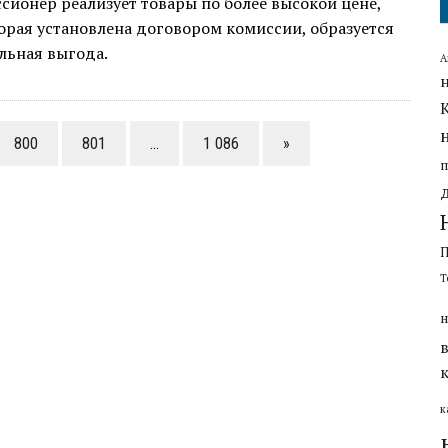
сионер реализует товары по более высокой цене,
торая установлена договором комиссии, образуется
льная выгода.
А
800
801
…
1 086
»
Т
н
к