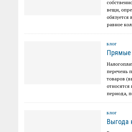
собственно
вещи, опр
обязуется 
равное кол
БЛОГ
Прямые
Налогопла
перечень 
товаров (в
относятся 
периода, п
БЛОГ
Выгода 