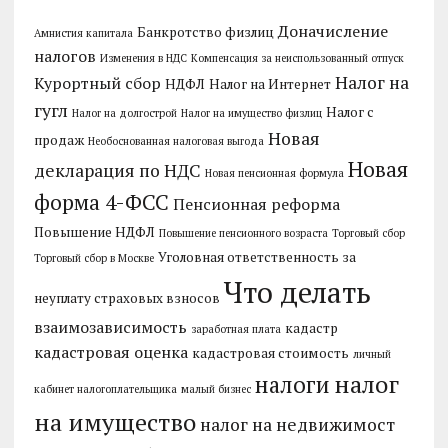
Доначисление
Банкротство физлиц
Амнистия капитала
налогов
Изменения в НДС
Компенсация за неиспользованный отпуск
Налог на
Курортный сбор
НДФЛ
Налог на Интернет
гугл
Налог с
Налог на долгострой
Налог на имущество физлиц
Новая
продаж
Необоснованная налоговая выгода
Новая
декларация по НДС
Новая пенсионная формула
форма 4-ФСС
Пенсионная реформа
Повышение НДФЛ
Повышение пенсионного возраста
Торговый сбор
Уголовная ответственность за
Торговый сбор в Москве
Что делать
неуплату страховых взносов
взаимозависимость
кадастр
заработная плата
кадастровая оценка
кадастровая стоимость
личный
налог
налоги
кабинет налогоплательщика
малый бизнес
на имущество
налог на недвижимост