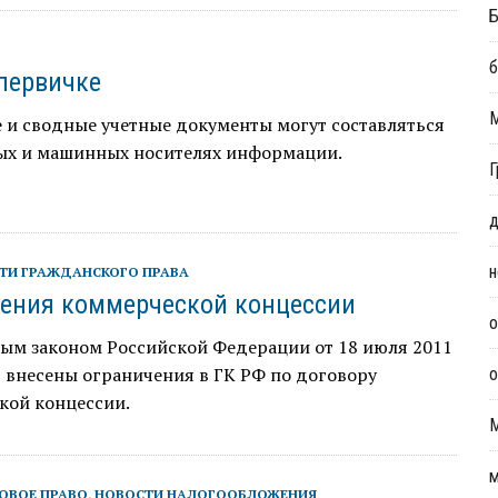
Б
б
первичке
 и сводные учетные документы могут составляться
ых и машинных носителях информации.
Г
д
н
ТИ ГРАЖДАНСКОГО ПРАВА
ения коммерческой концессии
о
ым законом Российской Федерации от 18 июля 2011
З внесены ограничения в ГК РФ по договору
о
кой концессии.
м
ОВОЕ ПРАВО
,
НОВОСТИ НАЛОГООБЛОЖЕНИЯ