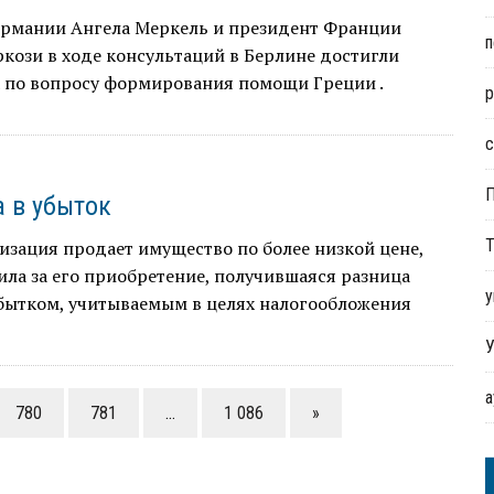
ермании Ангела Меркель и президент Франции
п
кози в ходе консультаций в Берлине достигли
а по вопросу формирования помощи Греции .
р
с
 в убыток
Т
изация продает имущество по более низкой цене,
ила за его приобретение, получившаяся разница
у
убытком, учитываемым в целях налогообложения
У
780
781
…
1 086
»