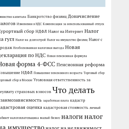
Доначисление
Банкротство физлиц
мнистия капитала
налогов
Изменения в НДС
Компенсация за неиспользованный отпуск
Налог
Курортный сбор
НДФЛ
Налог на Интернет
на гугл
Налог с
Налог на долгострой
Налог на имущество физлиц
Новая
продаж
Необоснованная налоговая выгода
декларация по НДС
Новая пенсионная формула
Новая форма 4-ФСС
Пенсионная реформа
Повышение НДФЛ
Повышение пенсионного возраста
Торговый сбор
Уголовная ответственность за
орговый сбор в Москве
Что делать
еуплату страховых взносов
взаимозависимость
кадастр
заработная плата
кадастровая оценка
кадастровая стоимость
личный
налог
налоги
абинет налогоплательщика
малый бизнес
на имущество
налог на недвижимост