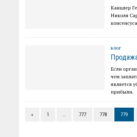
Канцлер Г
Николя Сар
консенсус
БЛОГ
Продажа
Если орган
чем заплат
является 
прибыли.
«
1
…
777
778
779