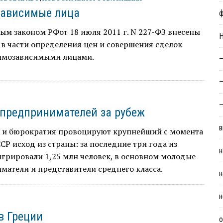
зависимые лица
м законом РФот 18 июля 2011 г. N 227-ФЗ внесены
Н
в части определения цен и совершения сделок
имозависимыми лицами.
—
—
—
 предпринимателей за рубеж
в
 и бюрократия провоцируют крупнейший с момента
СР исход из страны: за последние три года из
н
грировали 1,25 млн человек, в основном молодые
матели и представители среднего класса.
н
н
в Греции
о