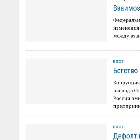
Взаимо
Федеральны
изменения 
между вза
БЛОГ
Бегство
Коррупция
распада СС
России эми
предприни
БЛОГ
Дефолт 