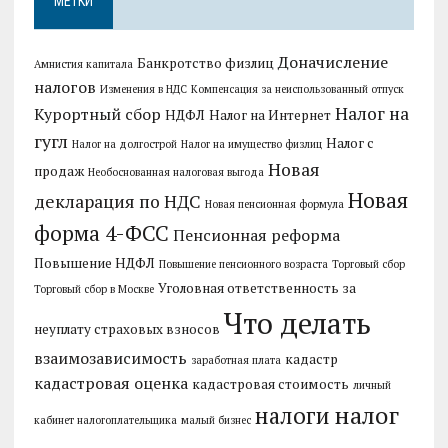
МЕТКИ
Доначисление
Банкротство физлиц
Амнистия капитала
налогов
Изменения в НДС
Компенсация за неиспользованный отпуск
Налог на
Курортный сбор
НДФЛ
Налог на Интернет
гугл
Налог с
Налог на долгострой
Налог на имущество физлиц
Новая
продаж
Необоснованная налоговая выгода
Новая
декларация по НДС
Новая пенсионная формула
форма 4-ФСС
Пенсионная реформа
Повышение НДФЛ
Повышение пенсионного возраста
Торговый сбор
Уголовная ответственность за
Торговый сбор в Москве
Что делать
неуплату страховых взносов
взаимозависимость
кадастр
заработная плата
кадастровая оценка
кадастровая стоимость
личный
налог
налоги
кабинет налогоплательщика
малый бизнес