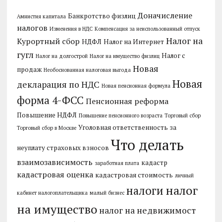
Доначисление
Банкротство физлиц
Амнистия капитала
налогов
Изменения в НДС
Компенсация за неиспользованный отпуск
Налог на
Курортный сбор
НДФЛ
Налог на Интернет
гугл
Налог с
Налог на долгострой
Налог на имущество физлиц
Новая
продаж
Необоснованная налоговая выгода
Новая
декларация по НДС
Новая пенсионная формула
форма 4-ФСС
Пенсионная реформа
Повышение НДФЛ
Повышение пенсионного возраста
Торговый сбор
Уголовная ответственность за
Торговый сбор в Москве
Что делать
неуплату страховых взносов
взаимозависимость
кадастр
заработная плата
кадастровая оценка
кадастровая стоимость
личный
налог
налоги
кабинет налогоплательщика
малый бизнес
на имущество
налог на недвижимост