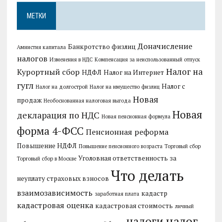
МЕТКИ
Доначисление
Банкротство физлиц
Амнистия капитала
налогов
Изменения в НДС
Компенсация за неиспользованный отпуск
Налог на
Курортный сбор
НДФЛ
Налог на Интернет
гугл
Налог с
Налог на долгострой
Налог на имущество физлиц
Новая
продаж
Необоснованная налоговая выгода
Новая
декларация по НДС
Новая пенсионная формула
форма 4-ФСС
Пенсионная реформа
Повышение НДФЛ
Повышение пенсионного возраста
Торговый сбор
Уголовная ответственность за
Торговый сбор в Москве
Что делать
неуплату страховых взносов
взаимозависимость
кадастр
заработная плата
кадастровая оценка
кадастровая стоимость
личный
налог
налоги