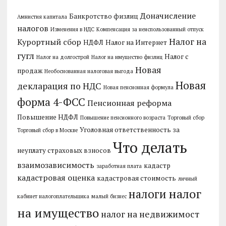
Доначисление
Банкротство физлиц
Амнистия капитала
налогов
Изменения в НДС
Компенсация за неиспользованный отпуск
Налог на
Курортный сбор
НДФЛ
Налог на Интернет
гугл
Налог с
Налог на долгострой
Налог на имущество физлиц
Новая
продаж
Необоснованная налоговая выгода
Новая
декларация по НДС
Новая пенсионная формула
форма 4-ФСС
Пенсионная реформа
Повышение НДФЛ
Повышение пенсионного возраста
Торговый сбор
Уголовная ответственность за
Торговый сбор в Москве
Что делать
неуплату страховых взносов
взаимозависимость
кадастр
заработная плата
кадастровая оценка
кадастровая стоимость
личный
налог
налоги
кабинет налогоплательщика
малый бизнес
на имущество
налог на недвижимост