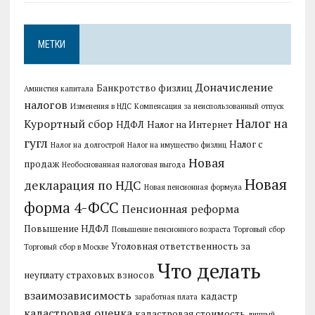
МЕТКИ
Доначисление
Банкротство физлиц
Амнистия капитала
налогов
Изменения в НДС
Компенсация за неиспользованный отпуск
Налог на
Курортный сбор
НДФЛ
Налог на Интернет
гугл
Налог с
Налог на долгострой
Налог на имущество физлиц
Новая
продаж
Необоснованная налоговая выгода
Новая
декларация по НДС
Новая пенсионная формула
форма 4-ФСС
Пенсионная реформа
Повышение НДФЛ
Повышение пенсионного возраста
Торговый сбор
Уголовная ответственность за
Торговый сбор в Москве
Что делать
неуплату страховых взносов
взаимозависимость
кадастр
заработная плата
кадастровая оценка
кадастровая стоимость
личный