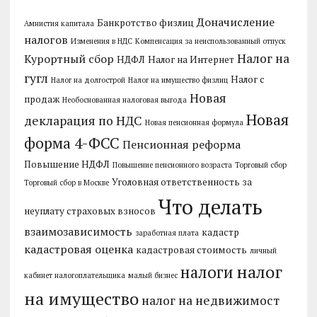
Доначисление
Банкротство физлиц
Амнистия капитала
налогов
Изменения в НДС
Компенсация за неиспользованный отпуск
Налог на
Курортный сбор
НДФЛ
Налог на Интернет
гугл
Налог с
Налог на долгострой
Налог на имущество физлиц
Новая
продаж
Необоснованная налоговая выгода
Новая
декларация по НДС
Новая пенсионная формула
форма 4-ФСС
Пенсионная реформа
Повышение НДФЛ
Повышение пенсионного возраста
Торговый сбор
Уголовная ответственность за
Торговый сбор в Москве
Что делать
неуплату страховых взносов
взаимозависимость
кадастр
заработная плата
кадастровая оценка
кадастровая стоимость
личный
налог
налоги
кабинет налогоплательщика
малый бизнес
на имущество
налог на недвижимост