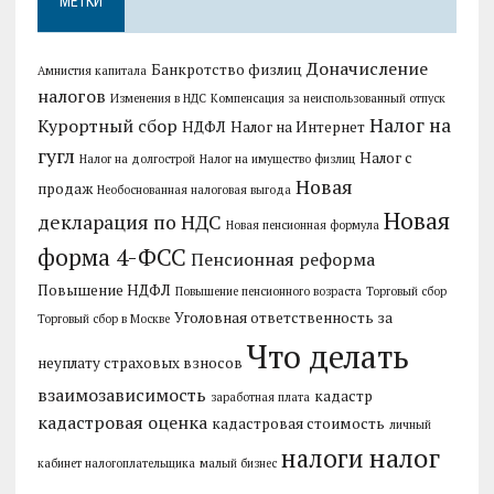
МЕТКИ
Доначисление
Банкротство физлиц
Амнистия капитала
налогов
Изменения в НДС
Компенсация за неиспользованный отпуск
Налог на
Курортный сбор
НДФЛ
Налог на Интернет
гугл
Налог с
Налог на долгострой
Налог на имущество физлиц
Новая
продаж
Необоснованная налоговая выгода
Новая
декларация по НДС
Новая пенсионная формула
форма 4-ФСС
Пенсионная реформа
Повышение НДФЛ
Повышение пенсионного возраста
Торговый сбор
Уголовная ответственность за
Торговый сбор в Москве
Что делать
неуплату страховых взносов
взаимозависимость
кадастр
заработная плата
кадастровая оценка
кадастровая стоимость
личный
налог
налоги
кабинет налогоплательщика
малый бизнес