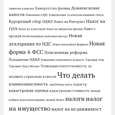
Доначисление
Банкротство физлиц
Амнистия капитала
налогов
Изменения в НДС
Компенсация за неиспользованный отпуск
Налог на
Курортный сбор
НДФЛ
Налог на Интернет
гугл
Налог с
Налог на долгострой
Налог на имущество физлиц
Новая
продаж
Необоснованная налоговая выгода
Новая
декларация по НДС
Новая пенсионная формула
форма 4-ФСС
Пенсионная реформа
Повышение НДФЛ
Повышение пенсионного возраста
Торговый сбор
Уголовная ответственность за
Торговый сбор в Москве
Что делать
неуплату страховых взносов
взаимозависимость
кадастр
заработная плата
кадастровая оценка
кадастровая стоимость
личный
налог
налоги
кабинет налогоплательщика
малый бизнес
на имущество
налог на недвижимост