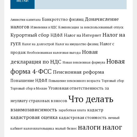
МЕТКИ
Доначисление
Банкротство физлиц
Амнистия капитала
налогов
Изменения в НДС
Компенсация за неиспользованный отпуск
Налог на
Курортный сбор
НДФЛ
Налог на Интернет
гугл
Налог с
Налог на долгострой
Налог на имущество физлиц
Новая
продаж
Необоснованная налоговая выгода
Новая
декларация по НДС
Новая пенсионная формула
форма 4-ФСС
Пенсионная реформа
Повышение НДФЛ
Повышение пенсионного возраста
Торговый сбор
Уголовная ответственность за
Торговый сбор в Москве
Что делать
неуплату страховых взносов
взаимозависимость
кадастр
заработная плата
кадастровая оценка
кадастровая стоимость
личный
налог
налоги
кабинет налогоплательщика
малый бизнес