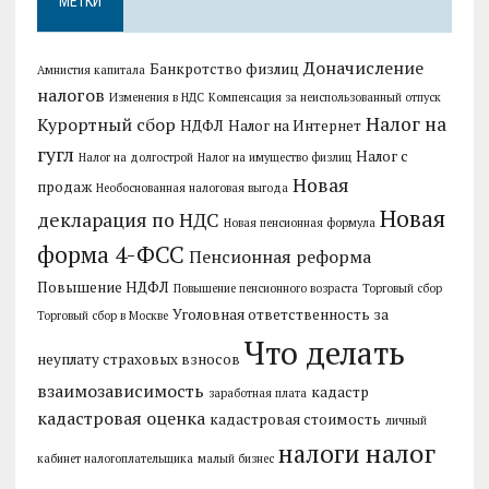
МЕТКИ
Доначисление
Банкротство физлиц
Амнистия капитала
налогов
Изменения в НДС
Компенсация за неиспользованный отпуск
Налог на
Курортный сбор
НДФЛ
Налог на Интернет
гугл
Налог с
Налог на долгострой
Налог на имущество физлиц
Новая
продаж
Необоснованная налоговая выгода
Новая
декларация по НДС
Новая пенсионная формула
форма 4-ФСС
Пенсионная реформа
Повышение НДФЛ
Повышение пенсионного возраста
Торговый сбор
Уголовная ответственность за
Торговый сбор в Москве
Что делать
неуплату страховых взносов
взаимозависимость
кадастр
заработная плата
кадастровая оценка
кадастровая стоимость
личный
налог
налоги
кабинет налогоплательщика
малый бизнес