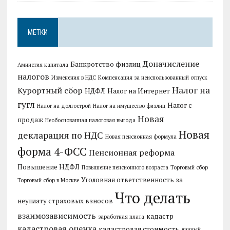
МЕТКИ
Доначисление
Банкротство физлиц
Амнистия капитала
налогов
Изменения в НДС
Компенсация за неиспользованный отпуск
Налог на
Курортный сбор
НДФЛ
Налог на Интернет
гугл
Налог с
Налог на долгострой
Налог на имущество физлиц
Новая
продаж
Необоснованная налоговая выгода
Новая
декларация по НДС
Новая пенсионная формула
форма 4-ФСС
Пенсионная реформа
Повышение НДФЛ
Повышение пенсионного возраста
Торговый сбор
Уголовная ответственность за
Торговый сбор в Москве
Что делать
неуплату страховых взносов
взаимозависимость
кадастр
заработная плата
кадастровая оценка
кадастровая стоимость
личный