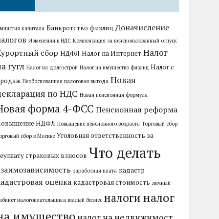
Доначисление
Банкротство физлиц
мнистия капитала
налогов
Изменения в НДС
Компенсация за неиспользованный отпуск
Налог
Курортный сбор
НДФЛ
Налог на Интернет
на гугл
Налог с
Налог на долгострой
Налог на имущество физлиц
Новая
продаж
Необоснованная налоговая выгода
декларация по НДС
Новая пенсионная формула
Новая форма 4-ФСС
Пенсионная реформа
Повышение НДФЛ
Повышение пенсионного возраста
Торговый сбор
Уголовная ответственность за
орговый сбор в Москве
Что делать
еуплату страховых взносов
взаимозависимость
кадастр
заработная плата
кадастровая оценка
кадастровая стоимость
личный
налог
налоги
абинет налогоплательщика
малый бизнес
на имущество
налог на недвижимост