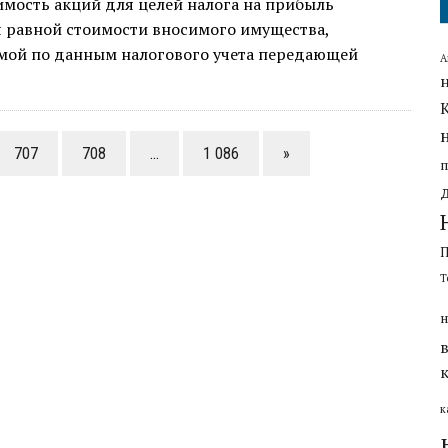
имость акций для целей налога на прибыль
я равной стоимости вносимого имущества,
мой по данным налогового учета передающей
А
707
708
…
1 086
»
Т
н
к