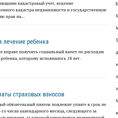
яющими кадастровый учет, ведение
Б
венного кадастра недвижимости и государственную
ию прав на…
б
Г
а лечение ребенка
е вправе получить социальный вычет по расходам
д
 ребенка, которому исполнилось 18 лет.
н
о
о
латы страховых взносов
й обязательный платеж подлежит уплате в срок не
-го числа календарного месяца, следующего за
м
ым месяцем, за который начисляется ежемесячный