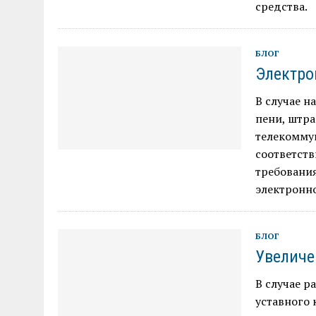
средства.
БЛОГ
Электро
В случае н
пени, штр
телекомму
соответст
требования
электрон
БЛОГ
Увеличе
В случае 
уставного