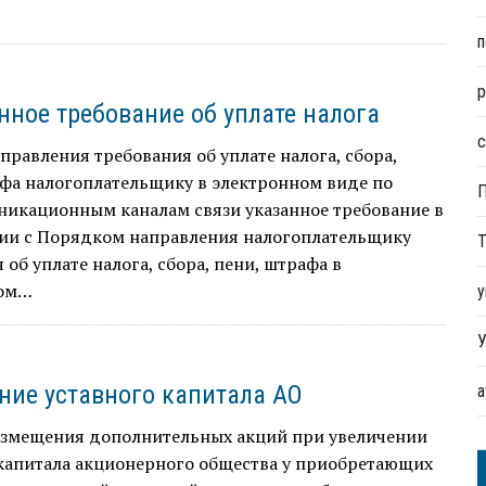
п
р
нное требование об уплате налога
с
аправления требования об уплате налога, сбора,
афа налогоплательщику в электронном виде по
никационным каналам связи указанное требование в
вии с Порядком направления налогоплательщику
Т
 об уплате налога, сбора, пени, штрафа в
ном…
у
У
ние уставного капитала АО
размещения дополнительных акций при увеличении
 капитала акционерного общества у приобретающих