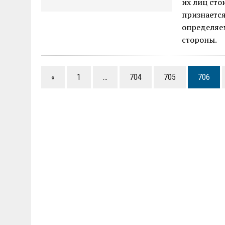
их лиц сто
признаетс
определяе
стороны.
«
1
…
704
705
706