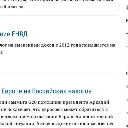
ый платеж.
Н
ние ЕНВД
—
ог на вмененный доход с 2012 года повышается на
—
ов
—
в
н
Европе из Российских налогов
н
рии саммита G20 помощник президента Аркадий
не исключает, что Евросоюз может обратиться к
н
предложением об оказании Европе дополнительной
такой ситуации Россия выделит посильные для нее
о