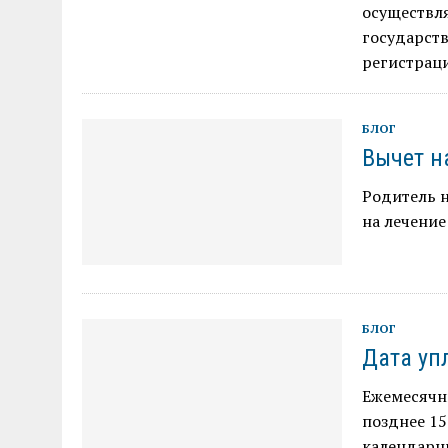
осуществл
государст
регистрац
БЛОГ
Вычет н
Родитель н
на лечение
БЛОГ
Дата уп
Ежемесячны
позднее 15
календарн