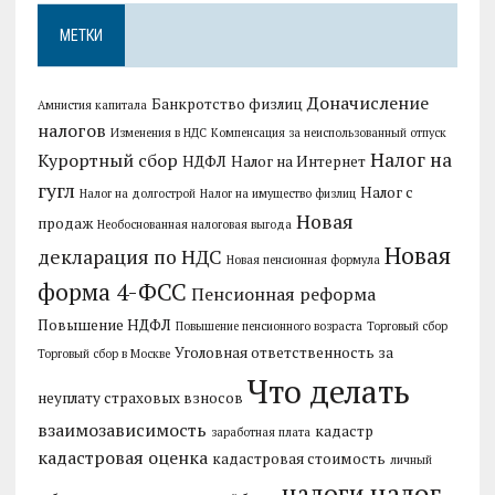
МЕТКИ
Доначисление
Банкротство физлиц
Амнистия капитала
налогов
Изменения в НДС
Компенсация за неиспользованный отпуск
Налог на
Курортный сбор
НДФЛ
Налог на Интернет
гугл
Налог с
Налог на долгострой
Налог на имущество физлиц
Новая
продаж
Необоснованная налоговая выгода
Новая
декларация по НДС
Новая пенсионная формула
форма 4-ФСС
Пенсионная реформа
Повышение НДФЛ
Повышение пенсионного возраста
Торговый сбор
Уголовная ответственность за
Торговый сбор в Москве
Что делать
неуплату страховых взносов
взаимозависимость
кадастр
заработная плата
кадастровая оценка
кадастровая стоимость
личный
налог
налоги