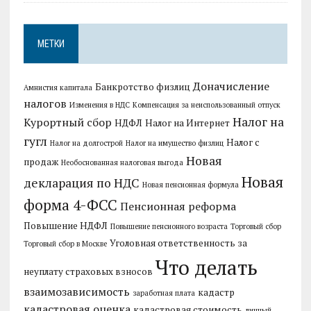
МЕТКИ
Доначисление
Банкротство физлиц
Амнистия капитала
налогов
Изменения в НДС
Компенсация за неиспользованный отпуск
Налог на
Курортный сбор
НДФЛ
Налог на Интернет
гугл
Налог с
Налог на долгострой
Налог на имущество физлиц
Новая
продаж
Необоснованная налоговая выгода
Новая
декларация по НДС
Новая пенсионная формула
форма 4-ФСС
Пенсионная реформа
Повышение НДФЛ
Повышение пенсионного возраста
Торговый сбор
Уголовная ответственность за
Торговый сбор в Москве
Что делать
неуплату страховых взносов
взаимозависимость
кадастр
заработная плата
кадастровая оценка
кадастровая стоимость
личный