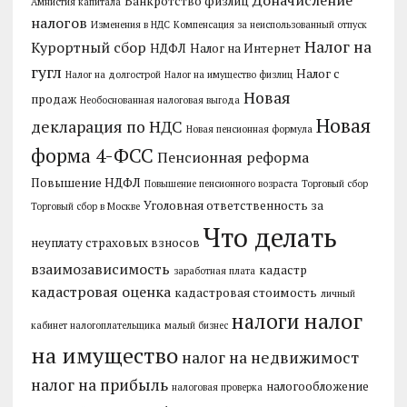
Банкротство физлиц
Амнистия капитала
налогов
Изменения в НДС
Компенсация за неиспользованный отпуск
Налог на
Курортный сбор
НДФЛ
Налог на Интернет
гугл
Налог с
Налог на долгострой
Налог на имущество физлиц
Новая
продаж
Необоснованная налоговая выгода
Новая
декларация по НДС
Новая пенсионная формула
форма 4-ФСС
Пенсионная реформа
Повышение НДФЛ
Повышение пенсионного возраста
Торговый сбор
Уголовная ответственность за
Торговый сбор в Москве
Что делать
неуплату страховых взносов
взаимозависимость
кадастр
заработная плата
кадастровая оценка
кадастровая стоимость
личный
налог
налоги
кабинет налогоплательщика
малый бизнес
на имущество
налог на недвижимост
налог на прибыль
налогообложение
налоговая проверка