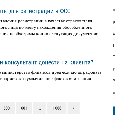
ты для регистрации в ФСС
п
твления регистрации в качестве страхователя
р
ого лица по месту нахождения обособленного
ения необходимы копии следующих документов:
с
Т
и консультант донести на клиента?
у
е министерство финансов предложило штрафовать
 и юристов за умалчивание фактов отмывания
У
680
681
…
1 086
»