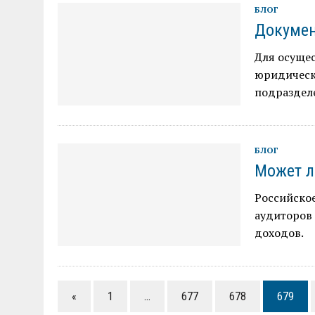
БЛОГ
Докумен
Для осущес
юридическ
подраздел
БЛОГ
Может л
Российско
аудиторов
доходов.
«
1
…
677
678
679