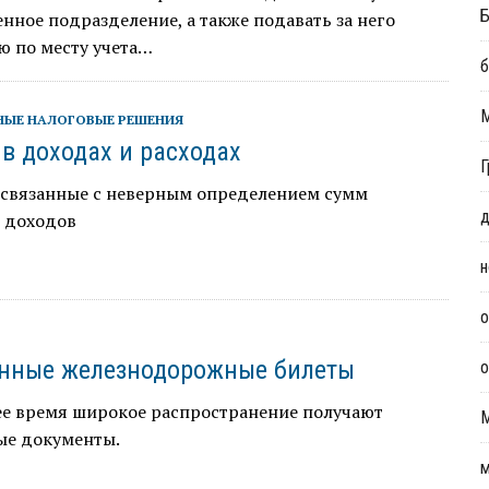
Б
енное подразделение, а также подавать за него
ю по месту учета…
б
НЫЕ НАЛОГОВЫЕ РЕШЕНИЯ
в доходах и расходах
Г
, связанные с неверным определением сумм
д
и доходов
н
о
нные железнодорожные билеты
о
ее время широкое распространение получают
ые документы.
м