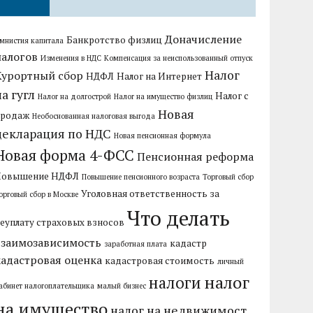
Доначисление
Банкротство физлиц
мнистия капитала
налогов
Изменения в НДС
Компенсация за неиспользованный отпуск
Налог
Курортный сбор
НДФЛ
Налог на Интернет
на гугл
Налог с
Налог на долгострой
Налог на имущество физлиц
Новая
продаж
Необоснованная налоговая выгода
декларация по НДС
Новая пенсионная формула
Новая форма 4-ФСС
Пенсионная реформа
Повышение НДФЛ
Повышение пенсионного возраста
Торговый сбор
Уголовная ответственность за
орговый сбор в Москве
Что делать
еуплату страховых взносов
взаимозависимость
кадастр
заработная плата
кадастровая оценка
кадастровая стоимость
личный
налог
налоги
абинет налогоплательщика
малый бизнес
на имущество
налог на недвижимост