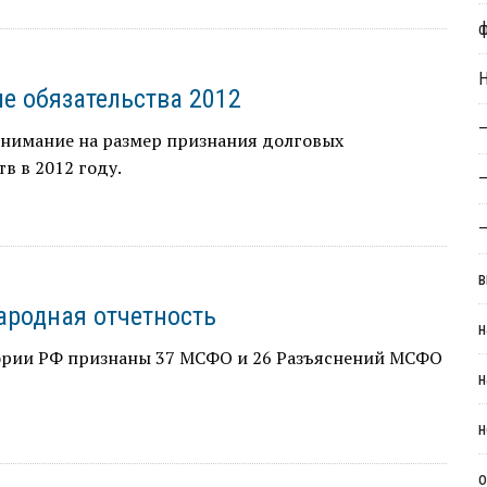
Н
е обязательства 2012
—
внимание на размер признания долговых
тв в 2012 году.
—
—
в
родная отчетность
н
ории РФ признаны 37 МСФО и 26 Разъяснений МСФО
н
н
о