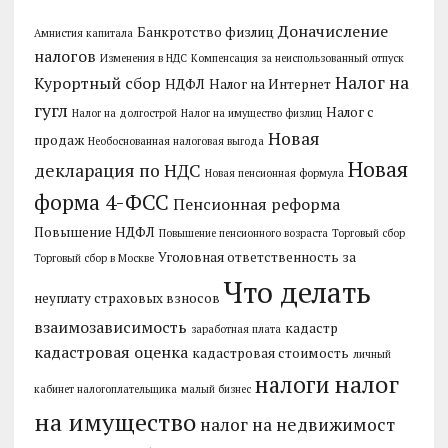
Доначисление
Банкротство физлиц
Амнистия капитала
налогов
Изменения в НДС
Компенсация за неиспользованный отпуск
Налог на
Курортный сбор
НДФЛ
Налог на Интернет
гугл
Налог с
Налог на долгострой
Налог на имущество физлиц
Новая
продаж
Необоснованная налоговая выгода
Новая
декларация по НДС
Новая пенсионная формула
форма 4-ФСС
Пенсионная реформа
Повышение НДФЛ
Повышение пенсионного возраста
Торговый сбор
Уголовная ответственность за
Торговый сбор в Москве
Что делать
неуплату страховых взносов
взаимозависимость
кадастр
заработная плата
кадастровая оценка
кадастровая стоимость
личный
налог
налоги
кабинет налогоплательщика
малый бизнес
на имущество
налог на недвижимост