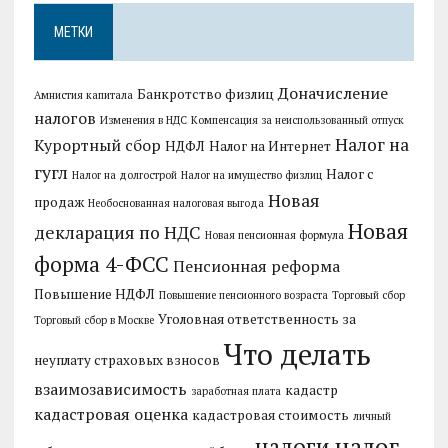
МЕТКИ
Доначисление
Банкротство физлиц
Амнистия капитала
налогов
Изменения в НДС
Компенсация за неиспользованный отпуск
Налог на
Курортный сбор
НДФЛ
Налог на Интернет
гугл
Налог с
Налог на долгострой
Налог на имущество физлиц
Новая
продаж
Необоснованная налоговая выгода
Новая
декларация по НДС
Новая пенсионная формула
форма 4-ФСС
Пенсионная реформа
Повышение НДФЛ
Повышение пенсионного возраста
Торговый сбор
Уголовная ответственность за
Торговый сбор в Москве
Что делать
неуплату страховых взносов
взаимозависимость
кадастр
заработная плата
кадастровая оценка
кадастровая стоимость
личный
налог
налоги