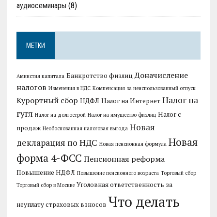
аудиосеминары
(8)
МЕТКИ
Доначисление
Банкротство физлиц
Амнистия капитала
налогов
Изменения в НДС
Компенсация за неиспользованный отпуск
Налог на
Курортный сбор
НДФЛ
Налог на Интернет
гугл
Налог с
Налог на долгострой
Налог на имущество физлиц
Новая
продаж
Необоснованная налоговая выгода
Новая
декларация по НДС
Новая пенсионная формула
форма 4-ФСС
Пенсионная реформа
Повышение НДФЛ
Повышение пенсионного возраста
Торговый сбор
Уголовная ответственность за
Торговый сбор в Москве
Что делать
неуплату страховых взносов