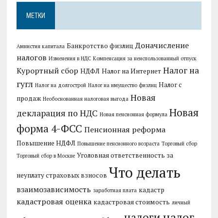
МЕТКИ
Доначисление
Банкротство физлиц
Амнистия капитала
налогов
Изменения в НДС
Компенсация за неиспользованный отпуск
Налог на
Курортный сбор
НДФЛ
Налог на Интернет
гугл
Налог с
Налог на долгострой
Налог на имущество физлиц
Новая
продаж
Необоснованная налоговая выгода
Новая
декларация по НДС
Новая пенсионная формула
форма 4-ФСС
Пенсионная реформа
Повышение НДФЛ
Повышение пенсионного возраста
Торговый сбор
Уголовная ответственность за
Торговый сбор в Москве
Что делать
неуплату страховых взносов
взаимозависимость
кадастр
заработная плата
кадастровая оценка
кадастровая стоимость
личный
налог
налоги